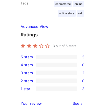
Tags
ecommerce
online
online store
sell
Advanced View
Ratings
3
out of 5 stars.
5 stars
3
3
4 stars
0
5-
0
3 stars
1
star
4-
1
2 stars
0
reviews
star
3-
0
1 star
3
reviews
star
2-
3
review
star
1-
reviews
Your review
See all