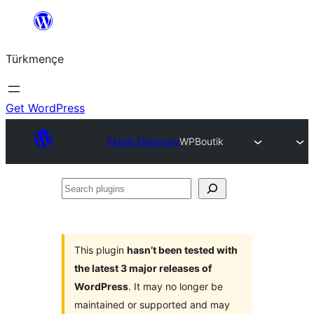
Skip
to
Türkmençe
content
Get WordPress
Plugin Directory
WPBoutik
Search
plugins
This plugin
hasn’t been tested with
the latest 3 major releases of
WordPress
. It may no longer be
maintained or supported and may