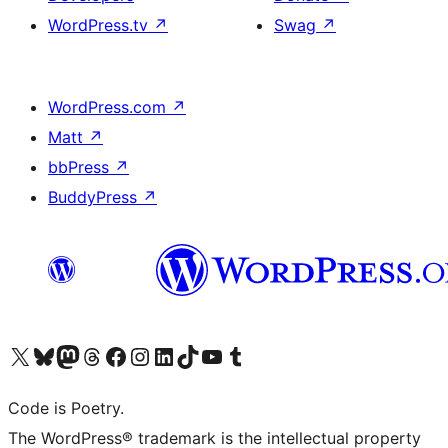
WordPress.tv
↗
Swag
↗
WordPress.com
↗
Matt
↗
bbPress
↗
BuddyPress
↗
Visit our X (formerly Twitter) account
Visit our Bluesky account
Visit our Mastodon account
Visit our Threads account
Visit our Facebook page
Visit our Instagram account
Visit our LinkedIn account
Visit our TikTok account
Visit our YouTube channel
Visit our Tumblr account
Code is Poetry.
The WordPress® trademark is the intellectual property