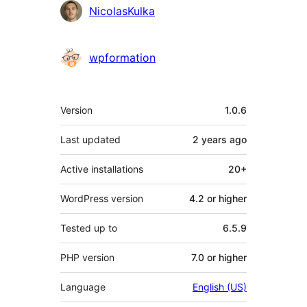
Contributors
NicolasKulka
wpformation
Meta
Version
1.0.6
Last updated
2 years
ago
Active installations
20+
WordPress version
4.2 or higher
Tested up to
6.5.9
PHP version
7.0 or higher
Language
English (US)