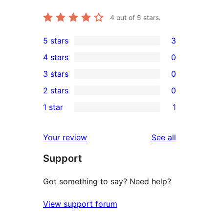
4
out of 5 stars.
5 stars
3
3
4 stars
0
5-
0
3 stars
0
star
4-
0
2 stars
0
reviews
star
3-
0
1 star
1
reviews
star
2-
1
reviews
star
1-
reviews
Your review
See all
reviews
star
Support
review
Got something to say? Need help?
View support forum