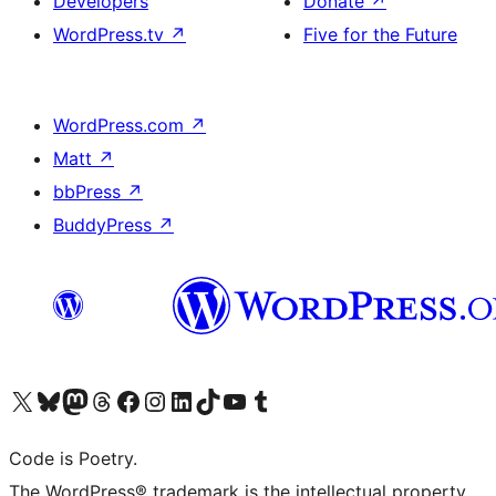
Developers
Donate
↗
WordPress.tv
↗
Five for the Future
WordPress.com
↗
Matt
↗
bbPress
↗
BuddyPress
↗
Visit our X (formerly Twitter) account
Visit our Bluesky account
Visit our Mastodon account
Visit our Threads account
Visit our Facebook page
Visit our Instagram account
Visit our LinkedIn account
Visit our TikTok account
Visit our YouTube channel
Visit our Tumblr account
Code is Poetry.
The WordPress® trademark is the intellectual property