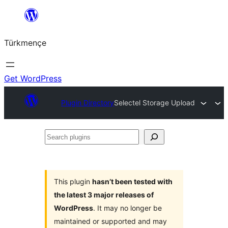
Skip
to
Türkmençe
content
Get WordPress
Plugin Directory
Selectel Storage Upload
Search
plugins
This plugin
hasn’t been tested with
the latest 3 major releases of
WordPress
. It may no longer be
maintained or supported and may