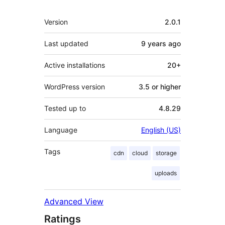
Meta
Version
2.0.1
Last updated
9 years
ago
Active installations
20+
WordPress version
3.5 or higher
Tested up to
4.8.29
Language
English (US)
Tags
cdn
cloud
storage
uploads
Advanced View
Ratings